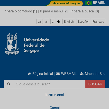
BRASIL
Ir para o conteúdo [1]
|
Ir para o menu [2]
|
Ir para a busca [3]
a+
a-
a
English
Español
Français
Página Inicial
|
WEBMAIL
|
Mapa do Site
Institucional
Campi