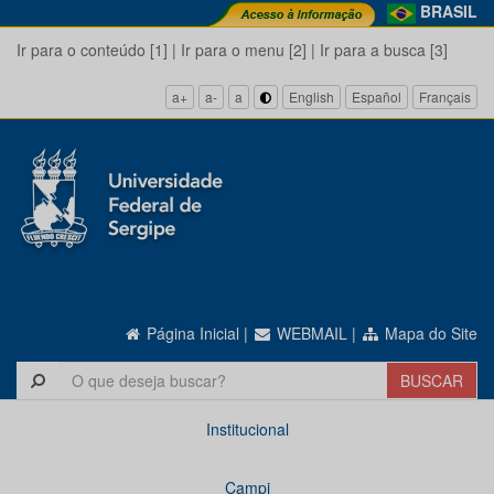
BRASIL
Ir para o conteúdo [1]
|
Ir para o menu [2]
|
Ir para a busca [3]
a+
a-
a
English
Español
Français
Página Inicial
|
WEBMAIL
|
Mapa do Site
Institucional
Campi