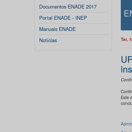
Documentos ENADE 2017
E
Portal ENADE - INEP
Manuais ENADE
Ter, 
Notícias
UF
in
Confi
Confi
Este 
conclu
Admin