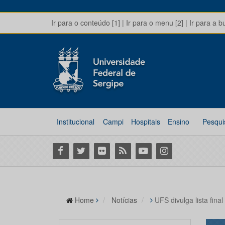
Ir para o conteúdo [1]
|
Ir para o menu [2]
|
Ir para a b
Institucional
Campi
Hospitais
Ensino
Pesqui
Facebook
Twitter
Flickr
RSS
Youtube
Instagram
Home
Notícias
UFS divulga lista fin