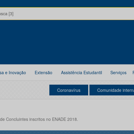
usca [3]
sa e Inovação
Extensão
Assistência Estudantil
Serviços
Coronavírus
Comunidade intern
al de Concluintes inscritos no ENADE 2018.