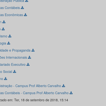
istração Pública
ias Contábeis
ias Econômicas
gn
to
lismo
logia
cidade e Propaganda
ões Internacionais
tariado Executivo
ço Social
smo
istração - Campus Prof Alberto Carvalho
ias Contábeis - Campus Prof Alberto Carvalho
izado em: Ter, 18 de setembro de 2018, 15:14