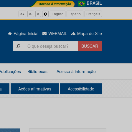
BRASIL
a+
a-
a
English
Español
Français
Página Inicial
|
WEBMAIL
|
Mapa do Site
Publicações
Bibliotecas
Acesso à informação
a
Ações afirmativas
Acessibilidade