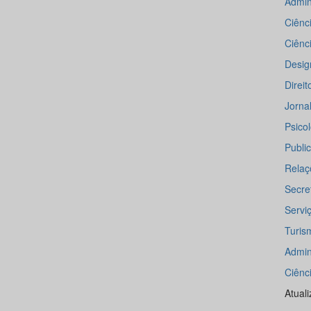
Admin
Ciênc
Ciênc
Desi
Direi
Jorna
Psico
Publi
Relaç
Secre
Servi
Turi
Admin
Ciênc
Atual